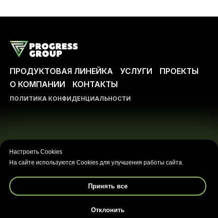
ПРОДУКТОВАЯ ЛИНЕЙКА
УСЛУГИ
ПРОЕКТЫ
О КОМПАНИИ
КОНТАКТЫ
ПОЛИТИКА КОНФИДЕНЦИАЛЬНОСТИ
ООО ПРОГРЕСС-ГРУПП
Любое использование либо копирование материалов
Настроить Cookies
или подборки материалов сайта, элементов дизайна и
На сайте используются Cookies для улучшения работы сайта.
оформления допускается лишь с разрешения
правообладателя и только со ссылкой на источник:
https://progressgroup.pro
Принять все
Информация на сайте носит ознакомительный
Отклонить