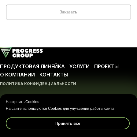
Заказать
ПРОДУКТОВАЯ ЛИНЕЙКА
УСЛУГИ
ПРОЕКТЫ
О КОМПАНИИ
КОНТАКТЫ
ПОЛИТИКА КОНФИДЕНЦИАЛЬНОСТИ
ООО ПРОГРЕСС-ГРУПП
Любое использование либо копирование материалов
Настроить Cookies
или подборки материалов сайта, элементов дизайна и
На сайте используются Cookies для улучшения работы сайта.
оформления допускается лишь с разрешения
правообладателя и только со ссылкой на источник:
https://progressgroup.pro
Принять все