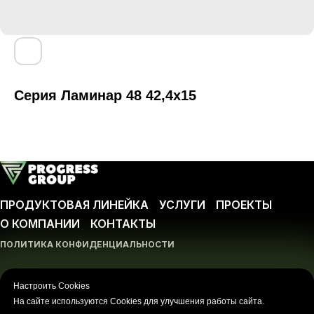
Серия Ламинар 48 42,4х15
ПРОДУКТОВАЯ ЛИНЕЙКА
УСЛУГИ
ПРОЕКТЫ
О КОМПАНИИ
КОНТАКТЫ
ПОЛИТИКА КОНФИДЕНЦИАЛЬНОСТИ
ООО ПРОГРЕСС-ГРУПП
Любое использование либо копирование материалов
Настроить Cookies
или подборки материалов сайта, элементов дизайна и
На сайте используются Cookies для улучшения работы сайта.
оформления допускается лишь с разрешения