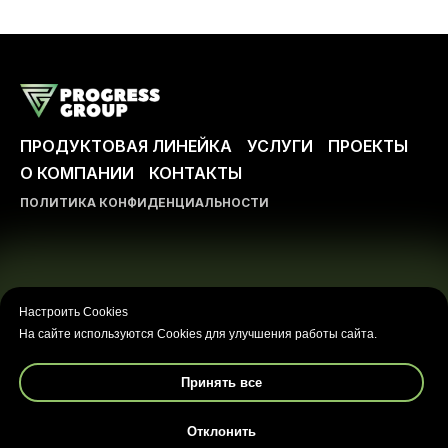
ПРОДУКТОВАЯ ЛИНЕЙКА
УСЛУГИ
ПРОЕКТЫ
О КОМПАНИИ
КОНТАКТЫ
ПОЛИТИКА КОНФИДЕНЦИАЛЬНОСТИ
ООО ПРОГРЕСС-ГРУПП
Любое использование либо копирование материалов
Настроить Cookies
или подборки материалов сайта, элементов дизайна и
На сайте используются Cookies для улучшения работы сайта.
оформления допускается лишь с разрешения
правообладателя и только со ссылкой на источник:
https://progressgroup.pro
Принять все
Информация на сайте носит ознакомительный
Отклонить