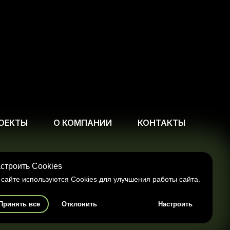
ОЕКТЫ
О КОМПАНИИ
КОНТАКТЫ
строить Cookies
Менеджер
оформления допускается лишь с разрешения
 сайте используются Cookies для улучшения работы сайта.
Здравствуйте! Готовы помочь вам.
Напишите нам, если у вас появятся
вопросы.
Принять все
Отклонить
Настроить
оложениями статьи 437 Гражданского Кодеска